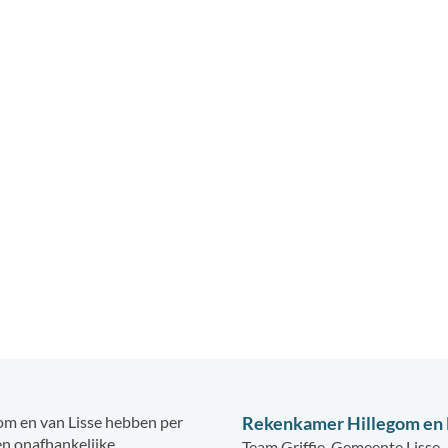
m en van Lisse hebben per
Rekenkamer Hillegom en 
en onafhankelijke
Team Griffie, Gemeente Lisse